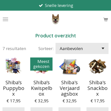
Snelle levering
Ga
direct
naar
de
hoofdinhoud
Product overzicht
7 resultaten
Sorteer:
Meest
gekozen
Shiba’s
Shiba’s
Shiba's
Shiba's
Puppybo
Kwispelb
Verjaard
Snackbo
x
ox
agsbox
x
€ 17,95
€ 32,95
€ 32,95
€ 17,95