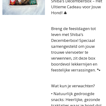
Shiba’s Decemberbox – Het
Ultieme Cadeau voor Jouw
Hond! 🎄
Breng de feestdagen tot
leven met Shiba’s
Decemberbox! Speciaal
samengesteld om jouw
trouwe viervoeter te
verwennen, zit deze box
boordevol lekkernijen en
feestelijke verrassingen. 🐾
Wat kun je verwachten?
•
Natuurlijk gedroogde
snacks:
Heerlijke, gezonde
traktaties waar je hond dol