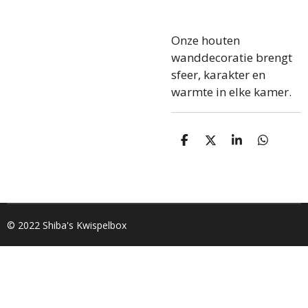
Onze houten
wanddecoratie brengt
sfeer, karakter en
warmte in elke kamer.
D
D
S
D
e
e
h
e
l
e
a
l
e
l
r
e
n
e
n
© 2022 Shiba's Kwispelbox