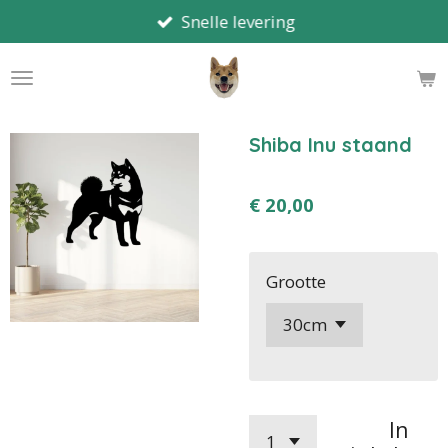
Snelle levering
Ga
direct
naar
de
hoofdinhoud
Shiba Inu staand
€ 20,00
Grootte
In