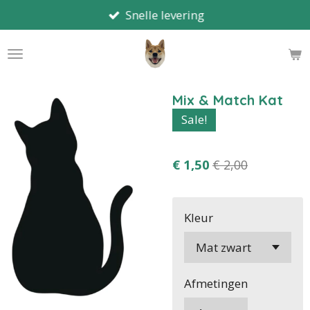
Snelle levering
Ga
direct
naar
de
hoofdinhoud
Mix & Match Kat
Sale!
€ 1,50
€ 2,00
Kleur
Afmetingen