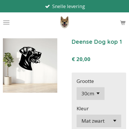
Snelle levering
Ga
direct
naar
de
hoofdinhoud
Deense Dog kop 1
€ 20,00
Grootte
Kleur