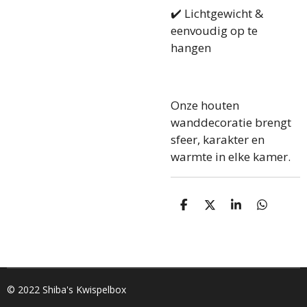
✔️ Lichtgewicht &
eenvoudig op te
hangen
Onze houten
wanddecoratie brengt
sfeer, karakter en
warmte in elke kamer.
D
D
S
D
e
e
h
e
l
e
a
l
e
l
r
e
n
e
n
© 2022 Shiba's Kwispelbox