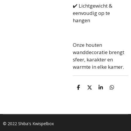
✔️ Lichtgewicht &
eenvoudig op te
hangen
Onze houten
wanddecoratie brengt
sfeer, karakter en
warmte in elke kamer.
D
D
S
D
e
e
h
e
l
e
a
l
e
l
r
e
n
e
n
© 2022 Shiba's Kwispelbox