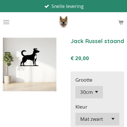
Snelle levering
Ga
direct
naar
de
hoofdinhoud
Jack Russel staand
€ 20,00
Grootte
Kleur