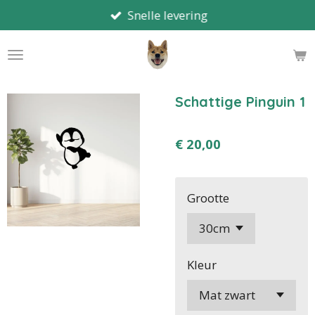
Snelle levering
Ga
direct
naar
de
hoofdinhoud
Schattige Pinguin 1
€ 20,00
Grootte
Kleur