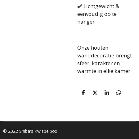
✔️ Lichtgewicht &
eenvoudig op te
hangen
Onze houten
wanddecoratie brengt
sfeer, karakter en
warmte in elke kamer.
D
D
S
D
e
e
h
e
l
e
a
l
e
l
r
e
n
e
n
© 2022 Shiba's Kwispelbox