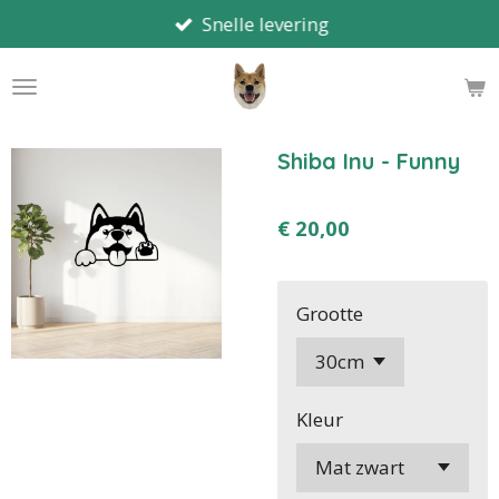
Snelle levering
Ga
direct
naar
de
hoofdinhoud
Shiba Inu - Funny
€ 20,00
Grootte
Kleur