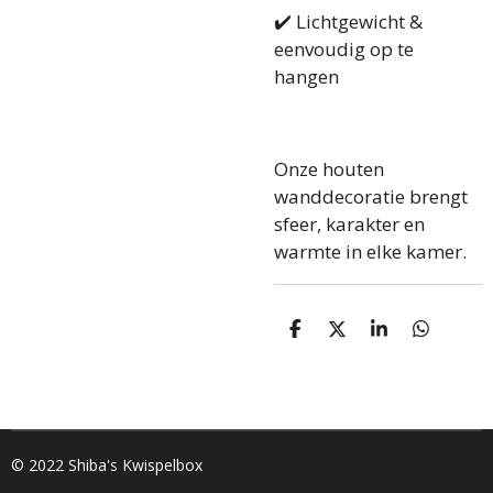
✔️ Lichtgewicht &
eenvoudig op te
hangen
Onze houten
wanddecoratie brengt
sfeer, karakter en
warmte in elke kamer.
D
D
S
D
e
e
h
e
l
e
a
l
e
l
r
e
n
e
n
© 2022 Shiba's Kwispelbox