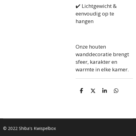
✔️ Lichtgewicht &
eenvoudig op te
hangen
Onze houten
wanddecoratie brengt
sfeer, karakter en
warmte in elke kamer.
D
D
S
D
e
e
h
e
l
e
a
l
e
l
r
e
n
e
n
© 2022 Shiba's Kwispelbox