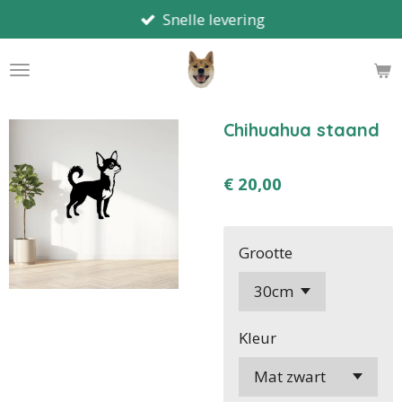
Snelle levering
Ga
direct
naar
de
hoofdinhoud
Chihuahua staand
€ 20,00
Grootte
Kleur