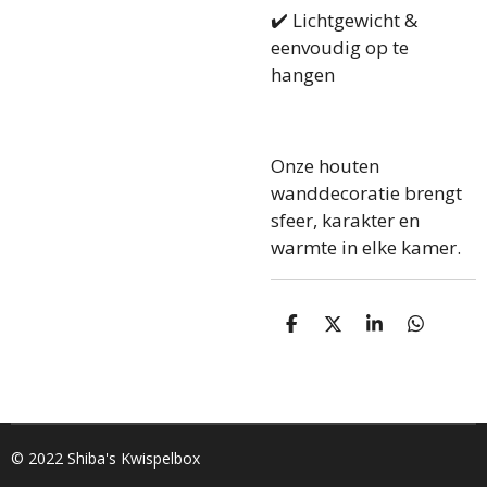
✔️ Lichtgewicht &
eenvoudig op te
hangen
Onze houten
wanddecoratie brengt
sfeer, karakter en
warmte in elke kamer.
D
D
S
D
e
e
h
e
l
e
a
l
e
l
r
e
n
e
n
© 2022 Shiba's Kwispelbox