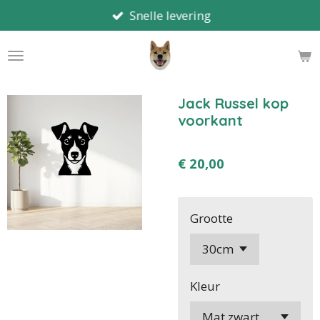
Snelle levering
Ga
direct
naar
de
hoofdinhoud
Jack Russel kop
voorkant
€ 20,00
Grootte
Kleur