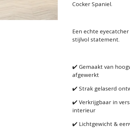
Cocker Spaniel.
Een echte eyecatcher
stijlvol statement.
✔️ Gemaakt van hoog
afgewerkt
✔️ Strak gelaserd ontw
✔️ Verkrijgbaar in ver
interieur
✔️ Lichtgewicht & ee