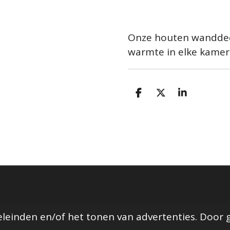
Onze houten wanddeco
warmte in elke kamer
D
D
S
e
e
h
l
e
a
e
l
r
n
e
leinden en/of het tonen van advertenties. Door 