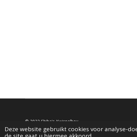
© 2022 Shiba's Kwispelbox
Deze website gebruikt cookies voor analyse-doe
de site gaat u hiermee akkoord.