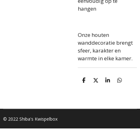
eenvoudig op te
hangen
Onze houten
wanddecoratie brengt
sfeer, karakter en
warmte in elke kamer.
D
D
S
D
e
e
h
e
l
e
a
l
e
l
r
e
n
e
n
© 2022 Shiba's Kwispelbox