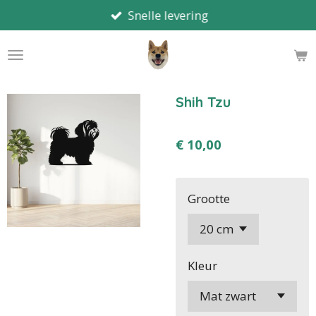
Snelle levering
Ga
direct
naar
de
hoofdinhoud
Shih Tzu
€ 10,00
Grootte
Kleur