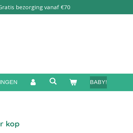
Gratis bezorging vanaf €70
INGEN
BABY!
r kop