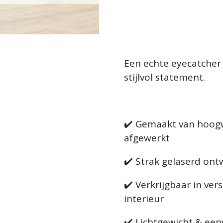
Een echte eyecatcher
stijlvol statement.
✔️ Gemaakt van hoog
afgewerkt
✔️ Strak gelaserd ontw
✔️ Verkrijgbaar in ver
interieur
✔️ Lichtgewicht & ee