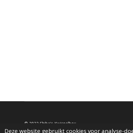
© 2022 Shiba's Kwispelbox
Deze website gebruikt cookies voor analyse-doe