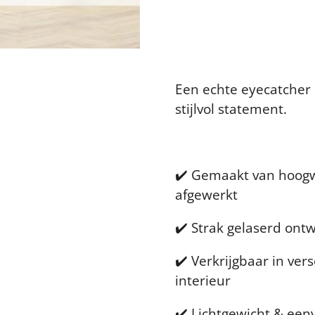
Een echte eyecatcher 
stijlvol statement.
✔️ Gemaakt van hoog
afgewerkt
✔️ Strak gelaserd ontw
✔️ Verkrijgbaar in ver
interieur
✔️ Lichtgewicht & een