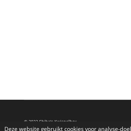
© 2022 Shiba's Kwispelbox
Deze website gebruikt cookies voor analyse-doe