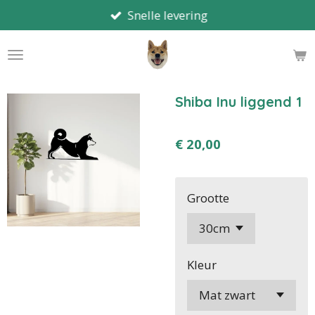
Snelle levering
Ga
direct
naar
de
hoofdinhoud
Shiba Inu liggend 1
€ 20,00
Grootte
Kleur