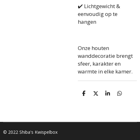
✔️ Lichtgewicht &
eenvoudig op te
hangen
Onze houten
wanddecoratie brengt
sfeer, karakter en
warmte in elke kamer.
D
D
S
D
e
e
h
e
l
e
a
l
e
l
r
e
n
e
n
© 2022 Shiba's Kwispelbox