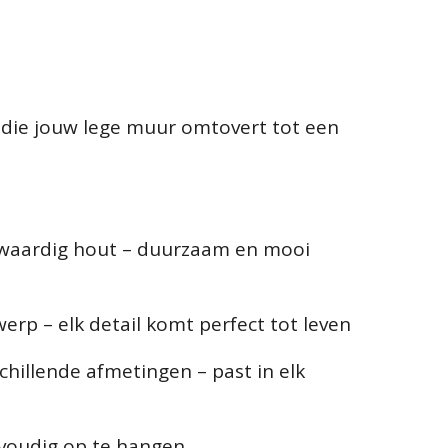
 die jouw lege muur omtovert tot een
waardig hout – duurzaam en mooi
erp – elk detail komt perfect tot leven
schillende afmetingen – past in elk
nvoudig op te hangen