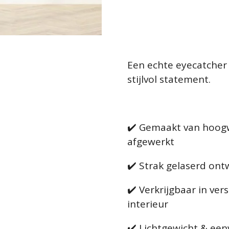
Een echte eyecatcher
stijlvol statement.
✔️ Gemaakt van hoog
afgewerkt
✔️ Strak gelaserd ontw
✔️ Verkrijgbaar in ver
interieur
✔️ Lichtgewicht & ee