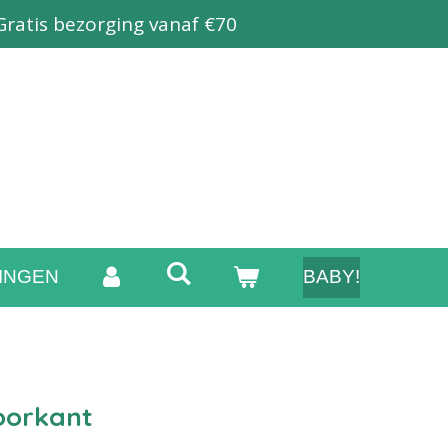
Gratis bezorging vanaf €70
INGEN
BABY!
voorkant