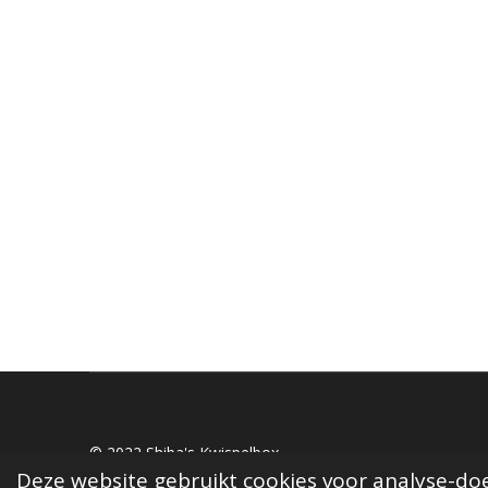
© 2022 Shiba's Kwispelbox
Deze website gebruikt cookies voor analyse-doe