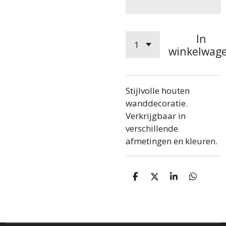
In
winkelwag
Stijlvolle houten
wanddecoratie.
Verkrijgbaar in
verschillende
afmetingen en kleuren.
D
D
S
D
e
e
h
e
l
e
a
l
e
l
r
e
n
e
n