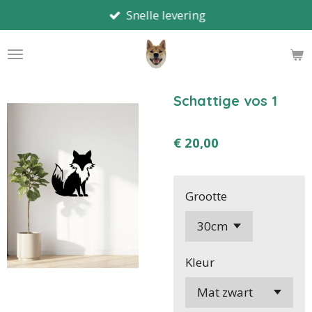
Snelle levering
Ga
direct
naar
de
hoofdinhoud
Schattige vos 1
€ 20,00
Grootte
Kleur