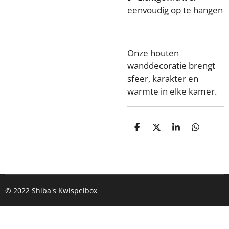
eenvoudig op te hangen
Onze houten
wanddecoratie brengt
sfeer, karakter en
warmte in elke kamer.
D
D
S
D
e
e
h
e
l
e
a
l
e
l
r
e
n
e
n
© 2022 Shiba's Kwispelbox