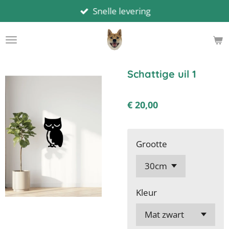
Snelle levering
Ga
direct
naar
de
hoofdinhoud
Schattige uil 1
€ 20,00
Grootte
Kleur