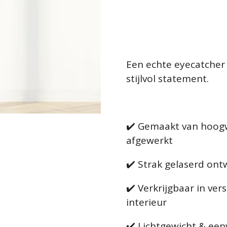
Een echte eyecatcher
stijlvol statement.
✔️ Gemaakt van hoog
afgewerkt
✔️ Strak gelaserd ontw
✔️ Verkrijgbaar in ver
interieur
✔️ Lichtgewicht & ee