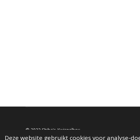
© 2022 Shiba's Kwispelbox
Deze website gebruikt cookies voor analyse-doe