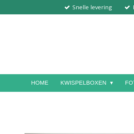
Snelle levering
Ga
direct
naar
de
hoofdinhoud
HOME
KWISPELBOXEN
FO