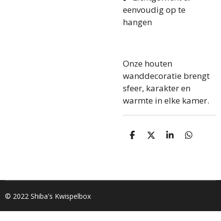
eenvoudig op te
hangen
Onze houten
wanddecoratie brengt
sfeer, karakter en
warmte in elke kamer.
D
D
S
D
e
e
h
e
l
e
a
l
e
l
r
e
n
e
n
© 2022 Shiba's Kwispelbox