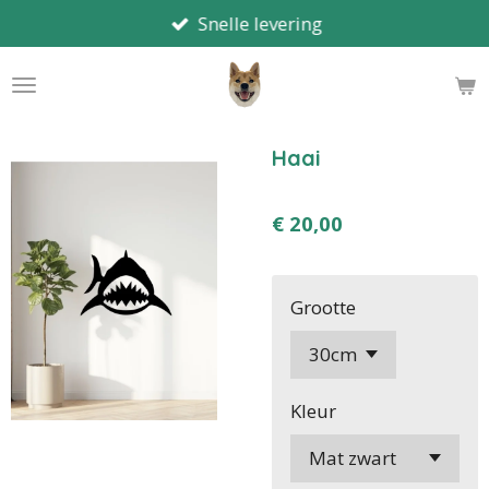
Snelle levering
Ga
direct
naar
de
hoofdinhoud
Haai
€ 20,00
Grootte
Kleur