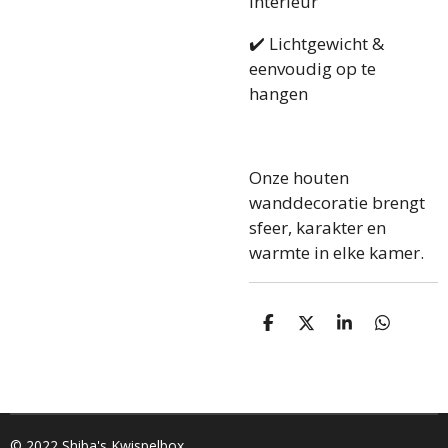
interieur
✔️ Lichtgewicht &
eenvoudig op te
hangen
Onze houten
wanddecoratie brengt
sfeer, karakter en
warmte in elke kamer.
D
D
S
D
e
e
h
e
l
e
a
l
e
l
r
e
n
e
n
© 2022 Shiba's Kwispelbox