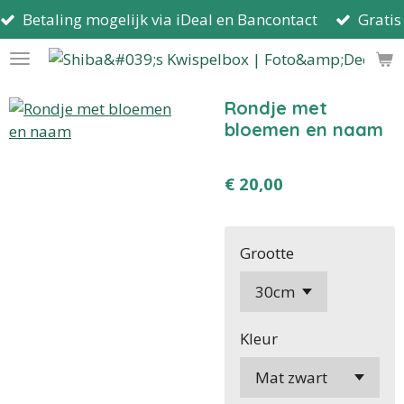
Betaling mogelijk via iDeal en Bancontact
Gratis
Ga
direct
naar
de
Rondje met
hoofdinhoud
bloemen en naam
€ 20,00
Grootte
Kleur