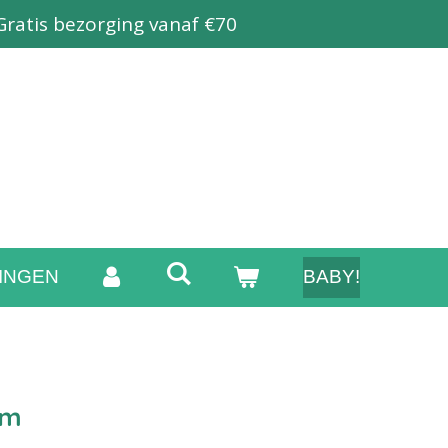
Gratis bezorging vanaf €70
INGEN
BABY!
am