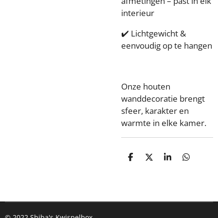
afmetingen – past in elk
interieur
✔️ Lichtgewicht &
eenvoudig op te hangen
Onze houten
wanddecoratie brengt
sfeer, karakter en
warmte in elke kamer.
D
D
S
D
e
e
h
e
l
e
a
l
e
l
r
e
n
e
n
© 2022 Shiba's Kwispelbox