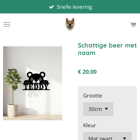
Snelle levering
Ga
direct
naar
de
hoofdinhoud
Schattige beer met
naam
€ 20,00
Grootte
Kleur