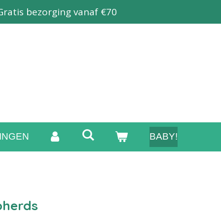
Gratis bezorging vanaf €70
INGEN
BABY!
pherds