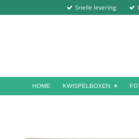
Snelle levering
Ga
direct
naar
de
hoofdinhoud
HOME
KWISPELBOXEN
FO