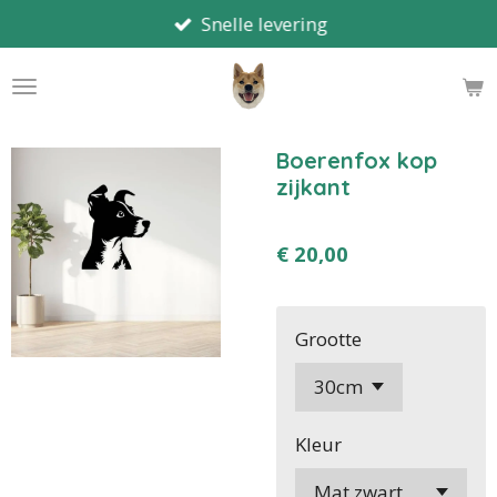
Snelle levering
Ga
direct
naar
de
hoofdinhoud
Boerenfox kop
zijkant
€ 20,00
Grootte
Kleur