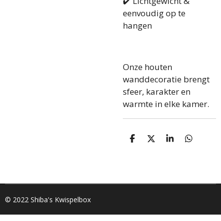
✔️ Lichtgewicht &
eenvoudig op te
hangen
Onze houten
wanddecoratie brengt
sfeer, karakter en
warmte in elke kamer.
D
D
S
D
e
e
h
e
l
e
a
l
e
l
r
e
n
e
n
© 2022 Shiba's Kwispelbox