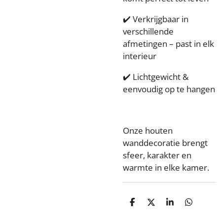
✔️ Verkrijgbaar in
verschillende
afmetingen – past in elk
interieur
✔️ Lichtgewicht &
eenvoudig op te hangen
Onze houten
wanddecoratie brengt
sfeer, karakter en
warmte in elke kamer.
D
D
S
D
e
e
h
e