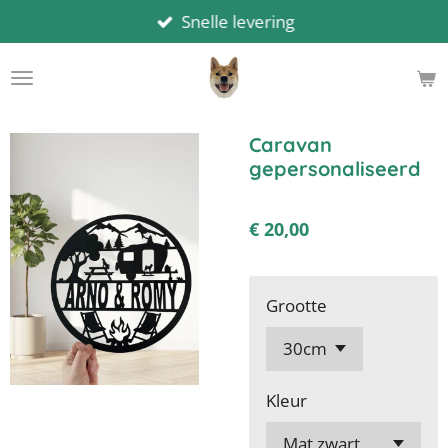
Snelle levering
Ga
direct
naar
de
hoofdinhoud
Caravan
gepersonaliseerd
€ 20,00
Grootte
Kleur