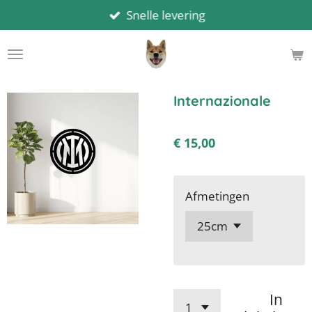
Snelle levering
Ga
direct
naar
de
hoofdinhoud
Internazionale
€ 15,00
Afmetingen
In