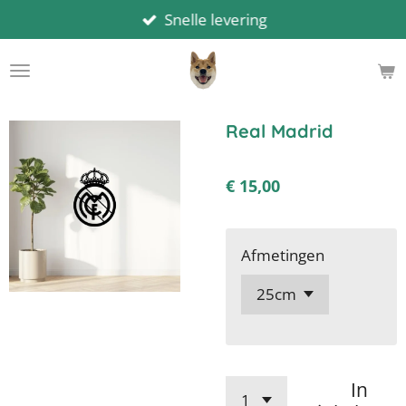
Snelle levering
Ga
direct
naar
de
hoofdinhoud
Real Madrid
€ 15,00
Afmetingen
In