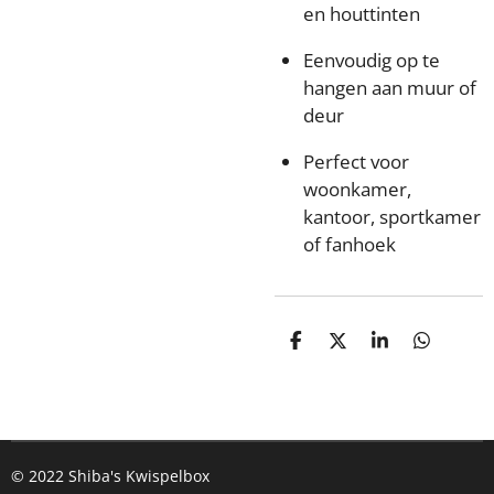
en houttinten
Eenvoudig op te
hangen aan muur of
deur
Perfect voor
woonkamer,
kantoor, sportkamer
of fanhoek
D
D
S
D
e
e
h
e
l
e
a
l
e
l
r
e
n
e
n
© 2022 Shiba's Kwispelbox