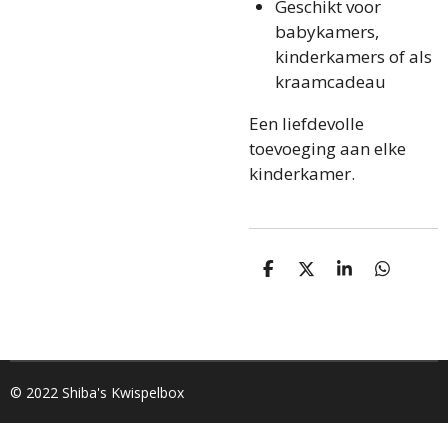
Geschikt voor
babykamers,
kinderkamers of als
kraamcadeau
Een liefdevolle
toevoeging aan elke
kinderkamer.
D
D
S
D
e
e
h
e
l
e
a
l
e
l
r
e
n
e
n
© 2022 Shiba's Kwispelbox