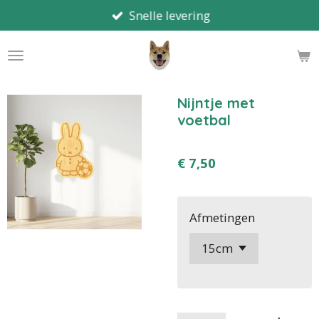
Snelle levering
Ga
direct
naar
de
hoofdinhoud
Nijntje met
voetbal
€ 7,50
Afmetingen