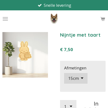
Snelle levering
Ga
direct
naar
de
hoofdinhoud
Nijntje met taart
€ 7,50
Afmetingen
In