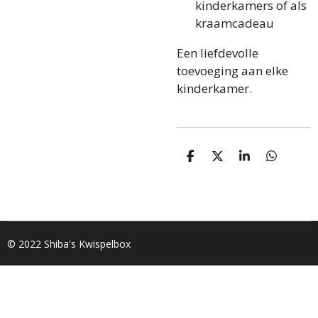
kinderkamers of als
kraamcadeau
Een liefdevolle
toevoeging aan elke
kinderkamer.
D
D
S
D
e
e
h
e
l
e
a
l
e
l
r
e
n
e
n
© 2022 Shiba's Kwispelbox