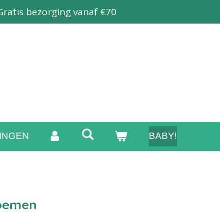
Gratis bezorging vanaf €70
INGEN
BABY!
oemen