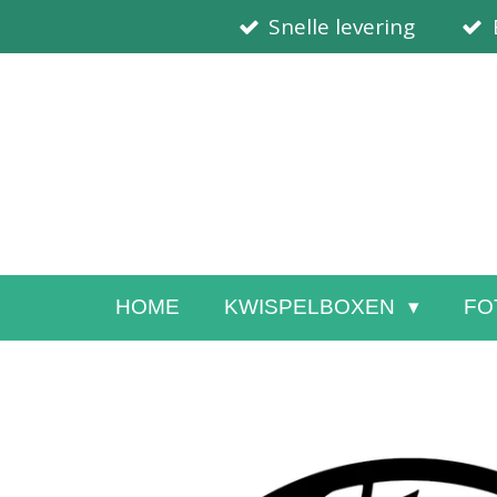
Snelle levering
Ga
direct
naar
de
hoofdinhoud
HOME
KWISPELBOXEN
FO