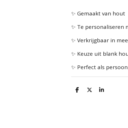
✨ Gemaakt van hout
✨ Te personaliseren
✨ Verkrijgbaar in me
✨ Keuze uit blank hou
✨ Perfect als persoon
D
D
S
e
e
h
l
e
a
e
l
r
n
e