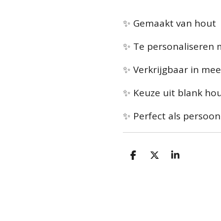
✨ Gemaakt van hout
✨ Te personaliseren
✨ Verkrijgbaar in me
✨ Keuze uit blank hou
✨ Perfect als persoon
D
D
S
e
e
h
l
e
a
e
l
r
n
e