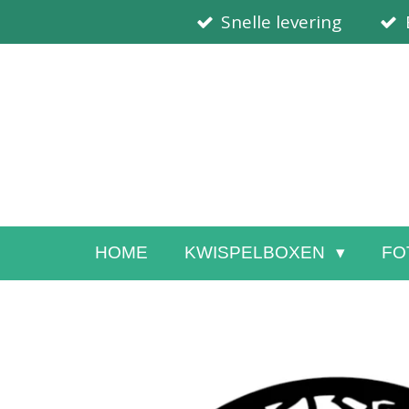
Snelle levering
Ga
direct
naar
de
hoofdinhoud
HOME
KWISPELBOXEN
FO