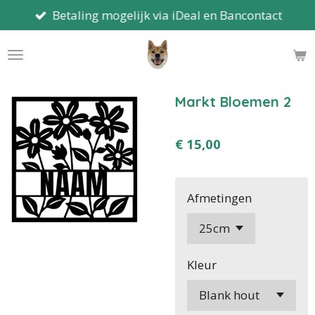
Betaling mogelijk via iDeal en Bancontact
Ga
direct
naar
de
hoofdinhoud
Markt Bloemen 2
€ 15,00
Afmetingen
Kleur