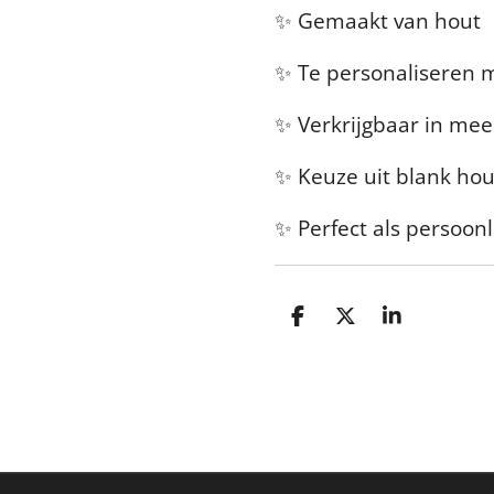
✨ Gemaakt van hout
✨ Te personaliseren 
✨ Verkrijgbaar in me
✨ Keuze uit blank hou
✨ Perfect als persoon
D
D
S
e
e
h
l
e
a
e
l
r
n
e