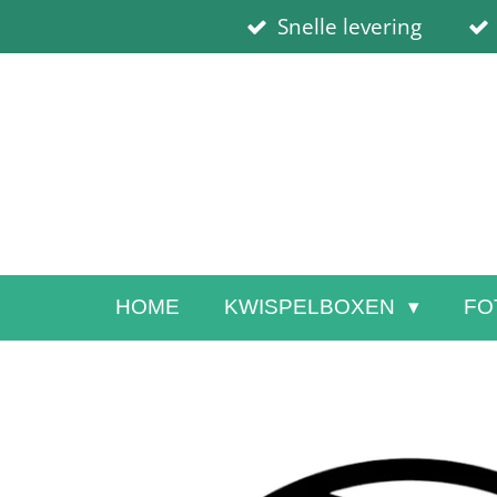
Snelle levering
Ga
direct
naar
de
hoofdinhoud
HOME
KWISPELBOXEN
FO