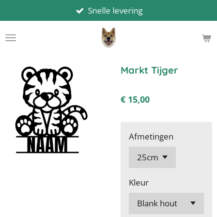
Snelle levering
Ga
direct
naar
de
hoofdinhoud
Markt Tijger
€ 15,00
Afmetingen
Kleur