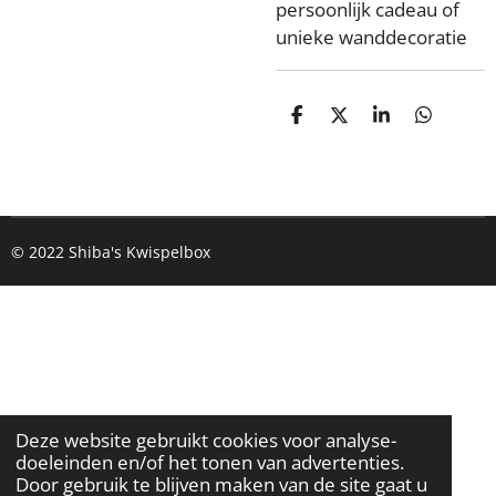
persoonlijk cadeau of
unieke wanddecoratie
D
D
S
D
e
e
h
e
l
e
a
l
e
l
r
e
n
e
n
© 2022 Shiba's Kwispelbox
Deze website gebruikt cookies voor analyse-
doeleinden en/of het tonen van advertenties.
Door gebruik te blijven maken van de site gaat u