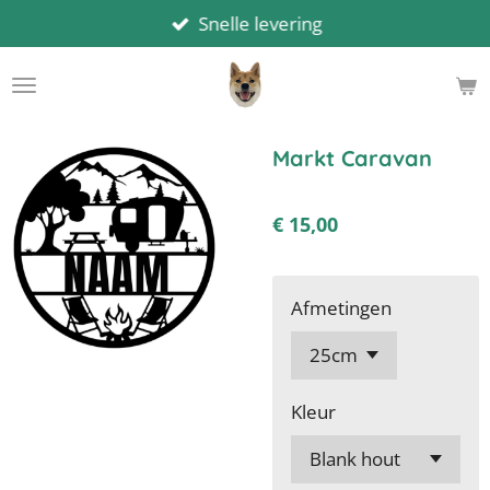
Snelle levering
Ga
direct
naar
de
hoofdinhoud
Markt Caravan
€ 15,00
Afmetingen
Kleur