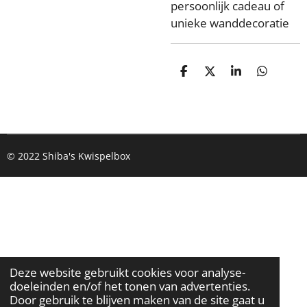
persoonlijk cadeau of
unieke wanddecoratie
D
D
S
D
e
e
h
e
l
e
a
l
e
l
r
e
n
e
n
© 2022 Shiba's Kwispelbox
Deze website gebruikt cookies voor analyse-
doeleinden en/of het tonen van advertenties.
Door gebruik te blijven maken van de site gaat u