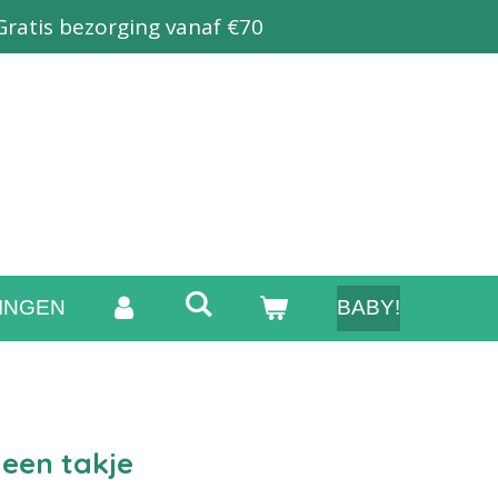
Gratis bezorging vanaf €70
INGEN
BABY!
 een takje