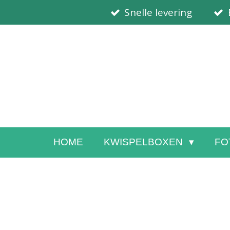
Snelle levering
Ga
direct
naar
de
hoofdinhoud
HOME
KWISPELBOXEN
FO