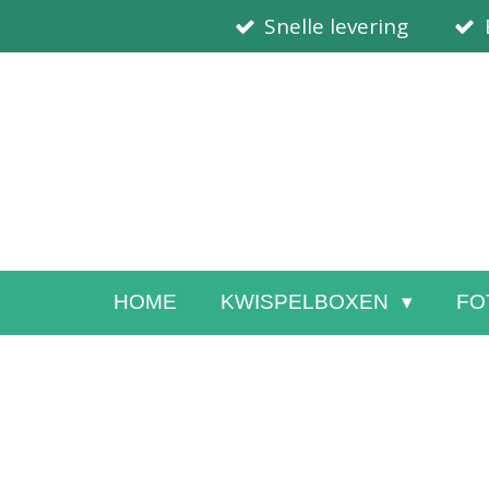
Snelle levering
Ga
direct
naar
de
hoofdinhoud
HOME
KWISPELBOXEN
FO