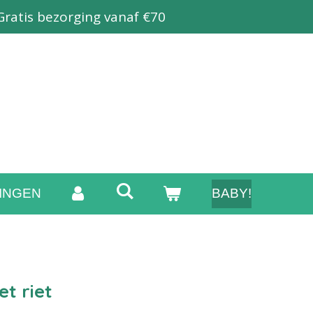
Gratis bezorging vanaf €70
INGEN
BABY!
t riet