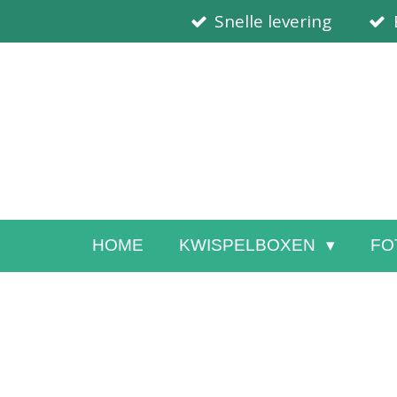
Snelle levering
Ga
direct
naar
de
hoofdinhoud
HOME
KWISPELBOXEN
FO