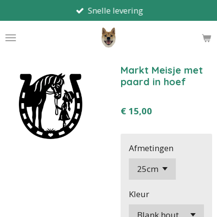
Snelle levering
Ga
direct
naar
de
hoofdinhoud
Markt Meisje met
paard in hoef
€ 15,00
Afmetingen
Kleur