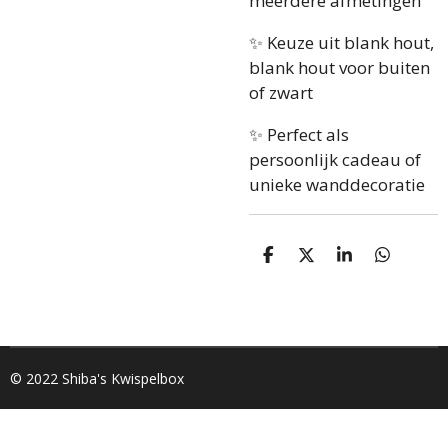
meerdere afmetingen
✨ Keuze uit blank hout,
blank hout voor buiten
of zwart
✨ Perfect als
persoonlijk cadeau of
unieke wanddecoratie
D
D
S
D
e
e
h
e
l
e
a
l
e
l
r
e
n
e
n
© 2022 Shiba's Kwispelbox