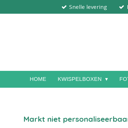
Snelle levering
Ga
direct
naar
de
hoofdinhoud
HOME
KWISPELBOXEN
FO
Markt niet personaliseerbaa