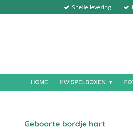
Snelle levering
Ga
direct
naar
de
hoofdinhoud
HOME
KWISPELBOXEN
FO
Geboorte bordje hart