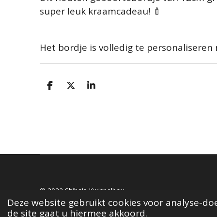
super leuk kraamcadeau! 🍼
Het bordje is volledig te personaliseren
D
D
S
e
e
h
l
e
a
e
l
r
n
e
© 2022 Shiba's Kwispelbox
Deze website gebruikt cookies voor analyse-doe
de site gaat u hiermee akkoord.