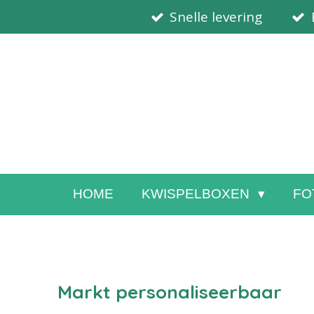
Snelle levering
Ga
direct
naar
de
hoofdinhoud
HOME
KWISPELBOXEN
FO
Markt personaliseerbaar