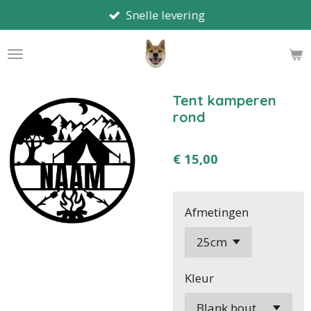
Snelle levering
Ga
direct
naar
de
hoofdinhoud
Tent kamperen
rond
€ 15,00
Afmetingen
Kleur