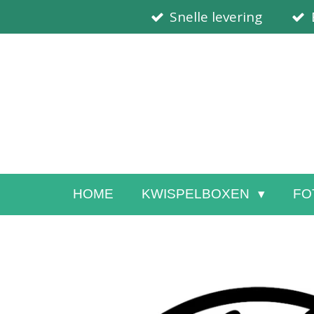
Snelle levering
Ga
direct
naar
de
hoofdinhoud
HOME
KWISPELBOXEN
FO