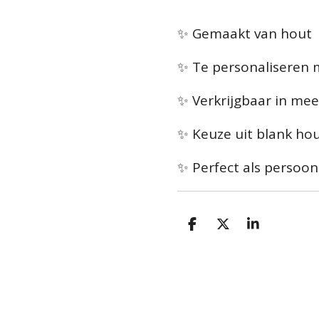
✨ Gemaakt van hout
✨ Te personaliseren
✨ Verkrijgbaar in me
✨ Keuze uit blank hou
✨ Perfect als persoon
D
D
S
e
e
h
l
e
a
e
l
r
n
e