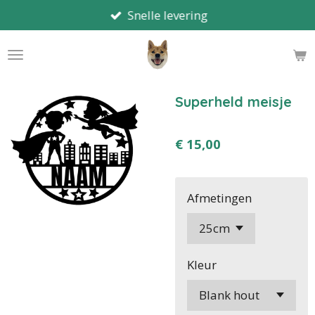
Snelle levering
Ga
direct
naar
de
hoofdinhoud
Superheld meisje
€ 15,00
Afmetingen
Kleur