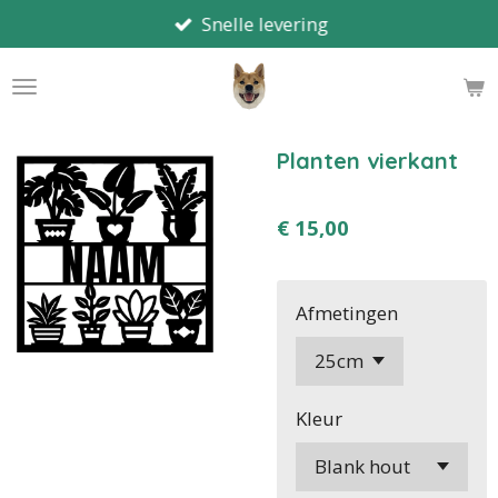
Snelle levering
Ga
direct
naar
de
hoofdinhoud
Planten vierkant
€ 15,00
Afmetingen
Kleur