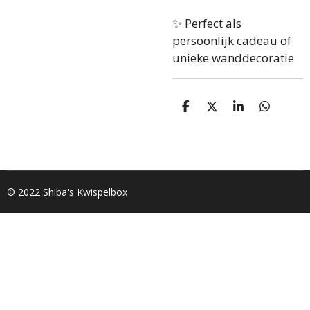
✨ Perfect als
persoonlijk cadeau of
unieke wanddecoratie
D
D
S
D
e
e
h
e
l
e
a
l
e
l
r
e
n
e
n
© 2022 Shiba's Kwispelbox