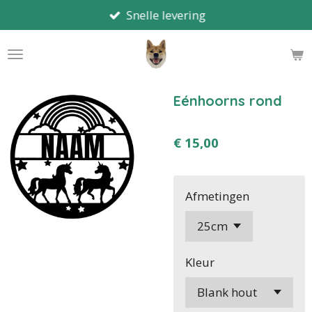
Snelle levering
Ga
direct
naar
de
hoofdinhoud
Eénhoorns rond
€ 15,00
Afmetingen
Kleur