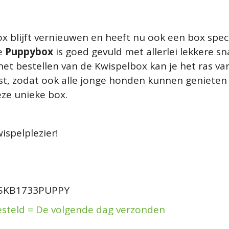
x blijft vernieuwen en heeft nu ook een box speci
e
Puppybox
is goed gevuld met allerlei lekkere sn
 het bestellen van de Kwispelbox kan je het ras v
st, zodat ook alle jonge honden kunnen genieten 
eze unieke box.
spelplezier!
SKB1733PUPPY
esteld = De volgende dag verzonden