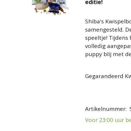
editie!
Shiba's Kwispelbo
samengesteld. D
speeltje! Tijdens
volledig aangepa
puppy blij met d
Gegarandeerd Kwi
Artikelnummer
:
Voor 23:00 uur b