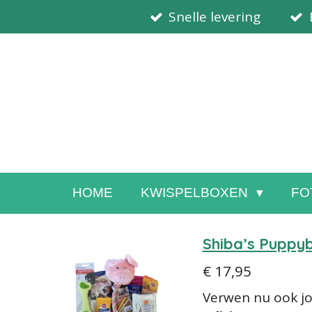
Snelle levering
Ga
direct
naar
de
hoofdinhoud
HOME
KWISPELBOXEN
FO
Shiba’s Puppy
€ 17,95
Verwen nu ook jo