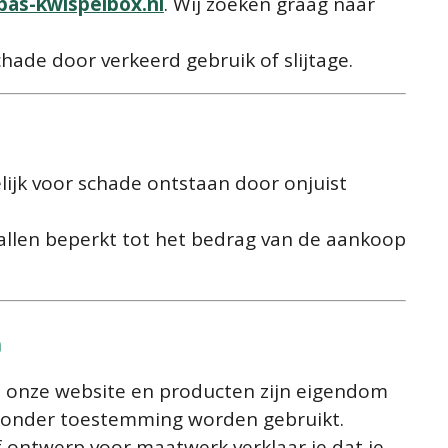
bas
-kwispelbox
.nl
. Wij zoeken graag naar
schade door verkeerd gebruik of slijtage.
elijk voor schade ontstaan door onjuist
evallen beperkt tot het bedrag van de aankoop
n
op onze website en producten zijn eigendom
 zonder toestemming worden gebruikt.
f ontwerp voor maatwerk verklaar je dat je