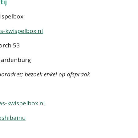
ij
ispelbox
s-kwispelbox.nl
ch 53
burg
oradres; bezoek enkel op afspraak
as-kwispelbox.nl
eshibainu