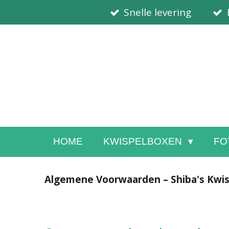
Snelle levering
Ga
direct
naar
de
hoofdinhoud
HOME
KWISPELBOXEN
FO
Algemene Voorwaarden – Shiba's Kwi